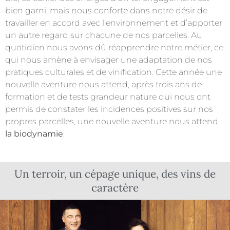
bien garni, mais nous conforte dans notre désir de
travailler en accord avec l’environnement et d’apporter
un autre regard sur chacune de nos parcelles. Au
quotidien nous avons dû réapprendre notre métier, ce
qui nous amène à envisager une adaptation de nos
pratiques culturales et de vinification. Cette année une
nouvelle aventure nous attend, après trois ans de
formation et de tests grandeur nature qui nous ont
permis de constater les incidences positives sur nos
propres parcelles, une nouvelle aventure nous attend :
la biodynamie
.
Un terroir, un cépage unique, des vins de
caractère