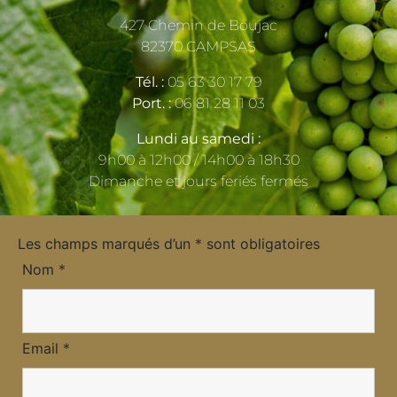
427 Chemin de Boujac
82370 CAMPSAS
Tél. :
05 63 30 17 79
Port. :
06 81 28 11 03
Lundi au samedi :
9h00 à 12h00 / 14h00 à 18h30
Dimanche et jours feriés fermés
Les champs marqués d’un
*
sont obligatoires
Nom
*
Email
*