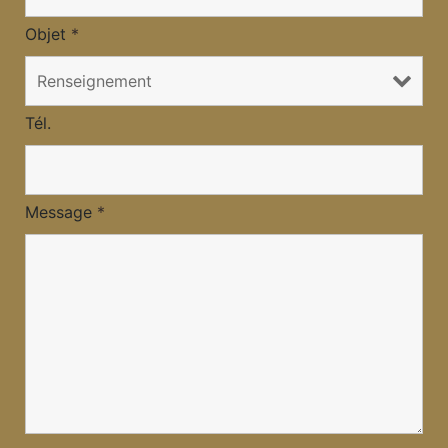
Objet
*
Tél.
Message
*