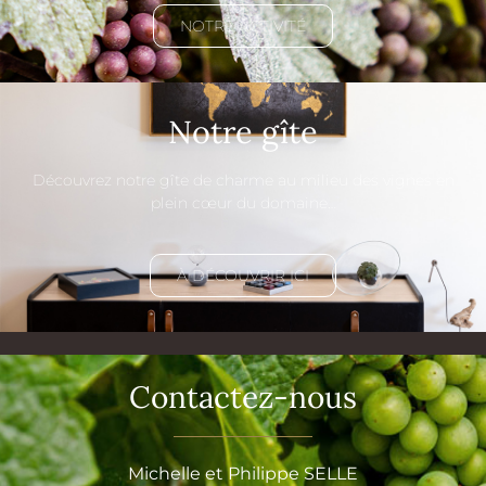
NOTRE ACTIVITÉ
Notre gîte
Découvrez notre gîte de charme au milieu des vignes en
plein cœur du domaine…
À DÉCOUVRIR ICI
Contactez-nous
Michelle et Philippe SELLE