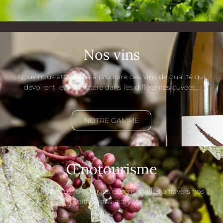
Nos vins
Nous nous attachons à produire des vins de qualité qui
dévoilent leur caractère dans les différentes cuvées…
NOTRE GAMME
Œnotourisme
Découvertes œnologiques et sensorielles à travers nos
différentes activités…