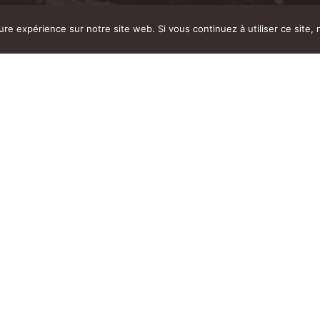
eil Camping-car
eure expérience sur notre site web. Si vous continuez à utiliser ce site
adhérent
nement gratuit sur un