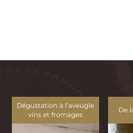
Dégustation à l’aveugle
De l
vins et fromages