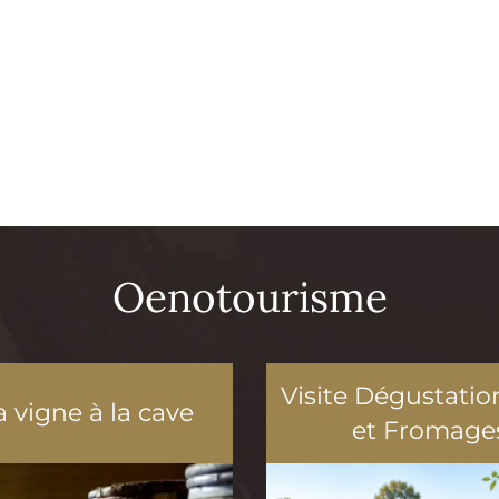
Oenotourisme
Visite Dégustatio
a vigne à la cave
et Fromage