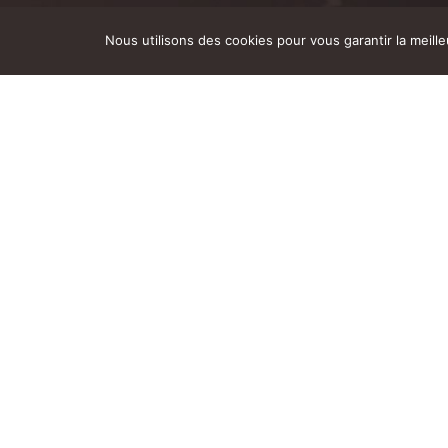
Accu
Nous utilisons des cookies pour vous garantir la meill
Privatisation du caveau
Cocktails, anniversaires,
Station