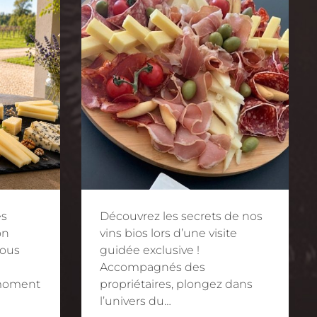
es
Découvrez les secrets de nos
on
vins bios lors d’une visite
vous
guidée exclusive !
Accompagnés des
 moment
propriétaires, plongez dans
l’univers du…