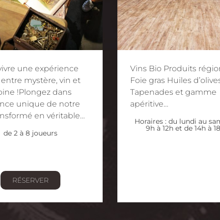
vivre une expérience
Vins Bio Produits régi
 entre mystère, vin et
Foie gras Huiles d’olive
oine !Plongez dans
Tapenades et gamme
ance unique de notre
apéritive…
ansformé en véritable…
Horaires : du lundi au s
9h à 12h et de 14h à 1
de 2 à 8 joueurs
RÉSERVER