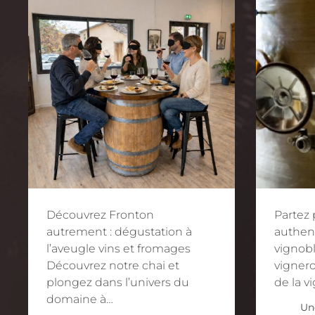
Découvrez Fronton
Partez
autrement : dégustation à
authen
l’aveugle vins et fromages
vignob
Découvrez notre chai et
vignero
plongez dans l’univers du
de la vi
domaine à…
Une