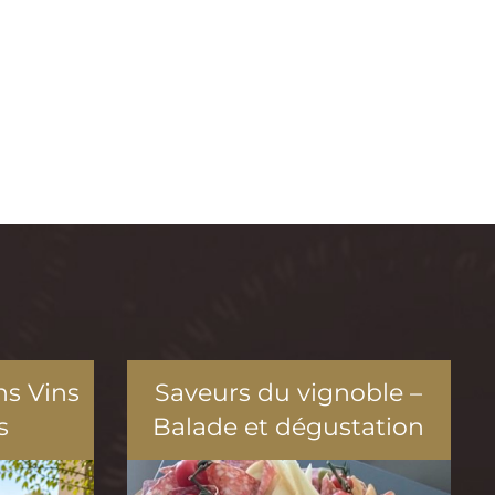
ns Vins
Saveurs du vignoble –
s
Balade et dégustation