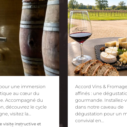
 pour une immersion
Accord Vins & Fromag
tique au cœur du
affinés : une dégustati
le. Accompagné du
gourmande. Installez-
n, découvrez le cycle
dans notre caveau de
gne, visitez la…
dégustation pour un
convivial en…
 visite instructive et