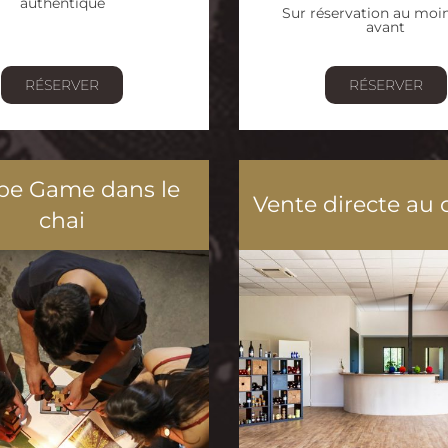
authentique
Sur réservation au moi
avant
RÉSERVER
RÉSERVER
pe Game dans le
Vente directe au
chai