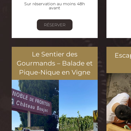
Sur réservation au moins 48h
avant
RÉSERVER
Le Sentier des
Esca
Gourmands – Balade et
Pique-Nique en Vigne