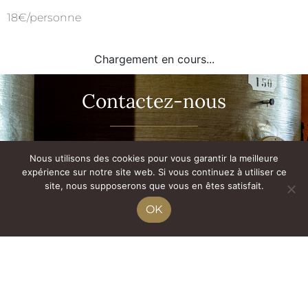
18€/personne
Chargement en cours...
Contactez-nous
Michelle et Philippe SELLE
Nous utilisons des cookies pour vous garantir la meilleure
expérience sur notre site web. Si vous continuez à utiliser ce
427 Chemin de Boujac
site, nous supposerons que vous en êtes satisfait.
82370 CAMPSAS
OK
Tél. :
05 63 30 17 79
Port. :
06 81 28 11 03
Lundi au samedi :
9h00 à 12h00 / 14h00 à 18h30
Dimanche et jours feriés fermés