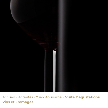
Accueil
»
Activités d'Oenotourisme
»
Visite Dégustations
Vins et Fromages