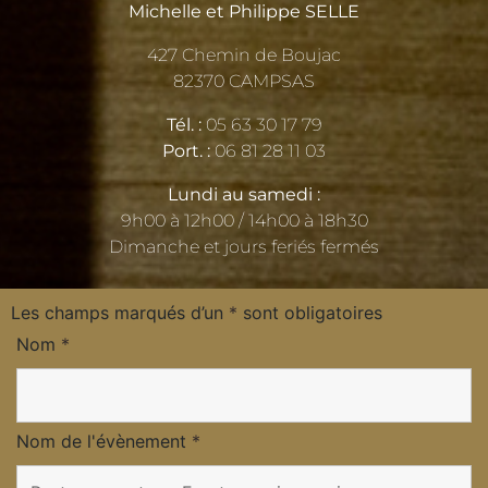
Michelle et Philippe SELLE
427 Chemin de Boujac
82370 CAMPSAS
Tél. :
05 63 30 17 79
Port. :
06 81 28 11 03
Lundi au samedi :
9h00 à 12h00 / 14h00 à 18h30
Dimanche et jours feriés fermés
Les champs marqués d’un
*
sont obligatoires
Nom
*
Nom de l'évènement
*