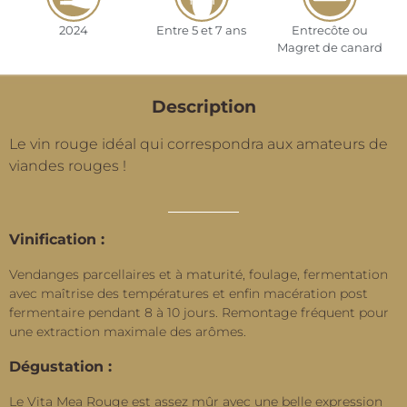
2024
Entre 5 et 7 ans
Entrecôte ou
Magret de canard
Description
Le vin rouge idéal qui correspondra aux amateurs de
viandes rouges !
Vinification :
Vendanges parcellaires et à maturité, foulage, fermentation
avec maîtrise des températures et enfin macération post
fermentaire pendant 8 à 10 jours. Remontage fréquent pour
une extraction maximale des arômes.
Dégustation :
Le Vita Mea Rouge est assez mûr avec une belle expression