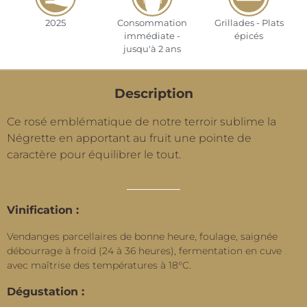
2025
Consommation
Grillades - Plats
immédiate -
épicés
jusqu'à 2 ans
Description
Ce rosé emblématique de notre terroir sublime la
Négrette en apportant au fruit une pointe de
caractère pour équilibrer le tout.
Vinification :
Vendanges parcellaires de bonne heure, foulage, saignée
débourrage à froid (24 à 36 heures), fermentation en cuve
avec maîtrise des températures à 18°C.
Dégustation :