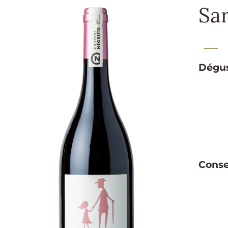
Sa
Dégus
Conse