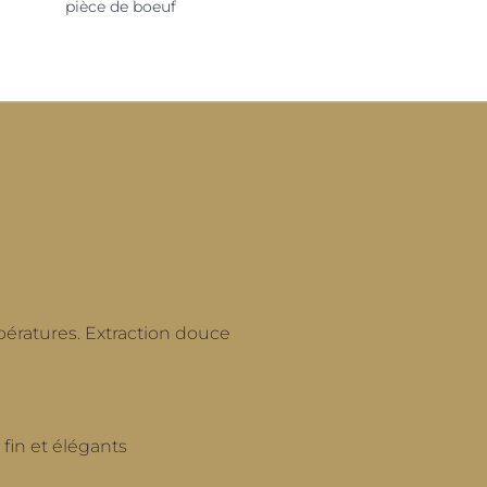
pièce de boeuf
pératures. Extraction douce
 fin et élégants