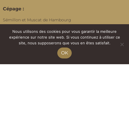
Cépage :
Sémillon et Muscat de Hambourg
Nos conseils :
Nous utilisons des cookies pour vous garantir la meilleure
expérience sur notre site web. Si vous continuez à utiliser ce
Vous le savourerez en apéritif, ou en accompagnement d’un
site, nous supposerons que vous en êtes satisfait.
dessert ou d’un fromage. À servir frais.
OK