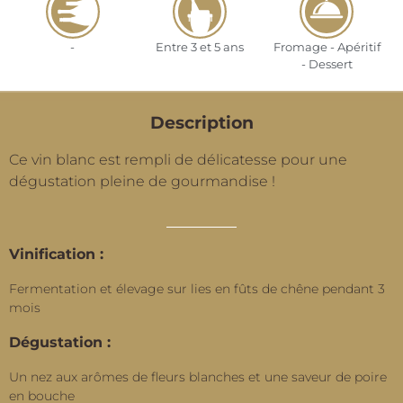
-
Entre 3 et 5 ans
Fromage - Apéritif
- Dessert
Description
Ce vin blanc est rempli de délicatesse pour une
dégustation pleine de gourmandise !
Vinification :
Fermentation et élevage sur lies en fûts de chêne pendant 3
mois
Dégustation :
Un nez aux arômes de fleurs blanches et une saveur de poire
en bouche