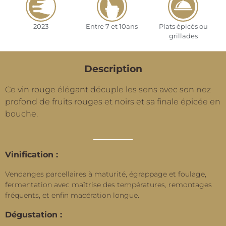
2023
Entre 7 et 10ans
Plats épicés ou
grillades
Description
Ce vin rouge élégant décuple les sens avec son nez
profond de fruits rouges et noirs et sa finale épicée en
bouche.
Vinification :
Vendanges parcellaires à maturité, égrappage et foulage,
fermentation avec maîtrise des températures, remontages
fréquents, et enfin macération longue.
Dégustation :